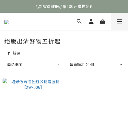
\\新會員註冊// 贈100元購物金❣️
\\新會員註冊// 贈100元購物金❣️
LINE好友招募\\ 回答數字 領取50元折扣碼 //
\\新會員註冊// 贈100元購物金❣️
絕版出清好物五折起
篩選
商品排序
每頁顯示 24 個