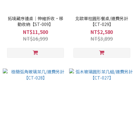
拓境藏序邊桌｜伸縮折收·移
北歐單柱圓形餐桌/運費另計
動收納【ST-009】
【CT-029】
NT$11,500
NT$2,580
NT$16,999
NT$3,899