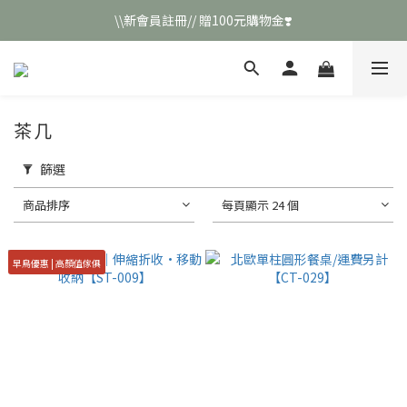
\\新會員註冊// 贈100元購物金❣️
\\新會員註冊// 贈100元購物金❣️
LINE好友招募\\ 回答數字 領取50元折扣碼 //
\\新會員註冊// 贈100元購物金❣️
茶几
篩選
商品排序
每頁顯示 24 個
早鳥優惠 | 高顏值傢俱