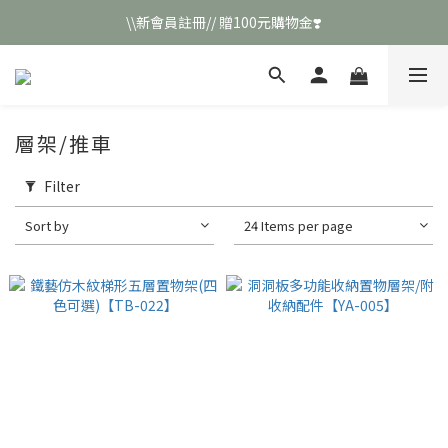
\\新會員註冊// 贈100元購物金❣️
\\新會員註冊// 贈100元購物金❣️
LINE好友招募\\ 回答數字 領取50元折扣碼 //
\\新會員註冊// 贈100元購物金❣️
層架/推車
Filter
Sort by
24 Items per page