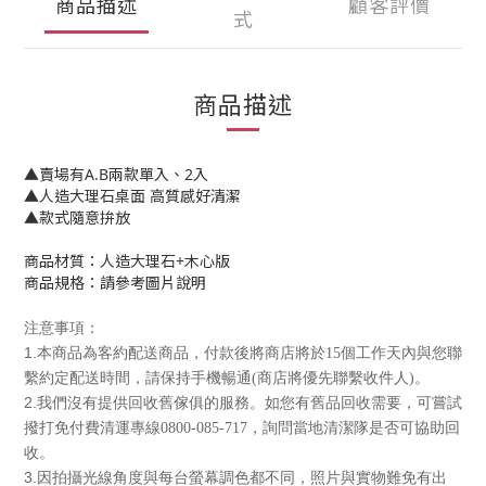
商品描述
顧客評價
式
商品描述
▲賣場有A.B兩款單入、2入
▲人造大理石桌面 高質感好清潔
▲款式隨意拚放
商品材質：人造大理石+木心版
商品規格：請參考圖片說明
注意事項：
1.本商品為客約配送商品
，付款後將商店將於15個工作天內與您聯
繫約定配送時間
，請保持手機暢通(商店將優先聯繫收件人)。
2.我們沒有提供回收舊傢俱的服務
。如您有舊品回收需要
，可嘗試
撥打免付費清運專線0800-085-717
，詢問當地清潔隊是否可協助回
收
。
3.
因拍攝光線角度與每台螢幕調色都不同，照片與實物難免有出