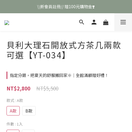
\\新會員註冊// 贈100元購物金❣️
\\新會員註冊// 贈100元購物金❣️
LINE好友招募\\ 回答數字 領取50元折扣碼 //
\\新會員註冊// 贈100元購物金❣️
貝利大理石開放式方茶几兩款
可選【YT-034】
指定分類，把夏天的舒服搬回家🌞｜全館滿額贈好禮！
NT$5,500
NT$2,800
款式
: A款
A款
B款
件數
: 1入