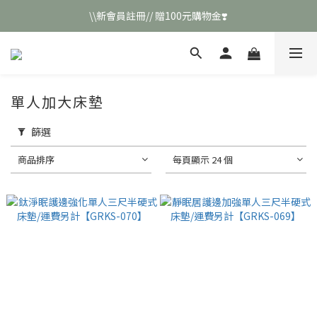
\\新會員註冊// 贈100元購物金❣️
\\新會員註冊// 贈100元購物金❣️
LINE好友招募\\ 回答數字 領取50元折扣碼 //
\\新會員註冊// 贈100元購物金❣️
單人加大床墊
篩選
商品排序
每頁顯示 24 個