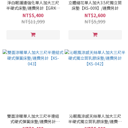
淨白眠護邊強化單人加大三尺
立體緹花單人加大3.5尺獨立筒
半硬式床墊/運費另計【GRKS-
床墊【KS-009】/運費另計
031】
NT$5,400
NT$2,600
NT$11,999
NT$5,999
雙面涼暖單人加大三尺半連結
沁眠風涼感天絲單人加大三尺
式硬式彈簧床墊/運費另計
半硬式獨立筒乳膠床墊/運費另
【KS-043】
計【KS-042】