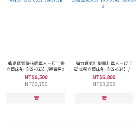
蜂巢透氣緹花面單人三尺半獨
彈力透氣針織面料單人三尺半
立筒床墊【KS-035】/運費另計
硬式獨立筒床墊【KS-034】/運
費另計
NT$6,500
NT$6,800
NT$9,799
NT$9,599