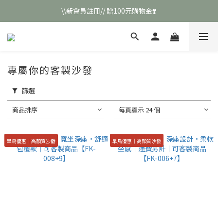
\\新會員註冊// 贈100元購物金❣️
\\新會員註冊// 贈100元購物金❣️
LINE好友招募\\ 回答數字 領取50元折扣碼 //
\\新會員註冊// 贈100元購物金❣️
專屬你的客製沙發
篩選
商品排序
每頁顯示 24 個
早鳥優惠｜高顏質沙發
早鳥優惠｜高顏質沙發