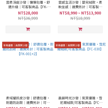
雲柔深座沙發｜慵懶包覆·舒
雲感生活沙發｜嬰兒絨款·柔
適升級｜可客製商品【FK-
軟坐感｜運費另計｜可客製商
005】
品【FK-003+4】
NT$28,000
NT$8,990 ~ NT$13,900
NT$36,999
NT$18,999
早鳥優惠｜高顏質沙發
早鳥優惠｜高顏質沙發
柔域貓抓皮沙發｜舒適包覆·
晨韻時光沙發｜氣質優雅·雪
耐磨防刮款｜運費另計｜可客
尼爾絨款/可客製商品【FC-
製商品【FK-001+2】
030】