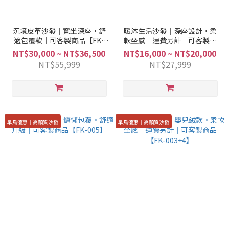
沉境皮革沙發｜寬坐深座·舒
暖沐生活沙發｜深座設計·柔
適包覆款｜可客製商品【FK-
軟坐感｜運費另計｜可客製商
008+9】
品【FK-006+7】
NT$30,000 ~ NT$36,500
NT$16,000 ~ NT$20,000
NT$55,999
NT$27,999
早鳥優惠｜高顏質沙發
早鳥優惠｜高顏質沙發