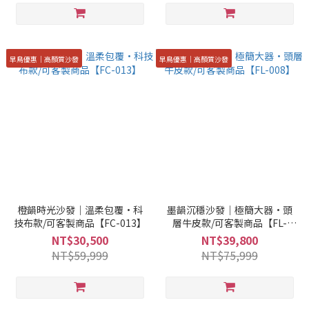
早鳥優惠｜高顏質沙發
早鳥優惠｜高顏質沙發
橙韻時光沙發｜溫柔包覆·科
墨韻沉穩沙發｜極簡大器·頭
技布款/可客製商品【FC-013】
層牛皮款/可客製商品【FL-
008】
NT$30,500
NT$39,800
NT$59,999
NT$75,999