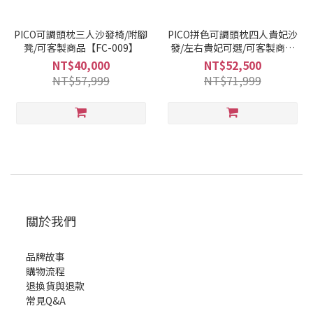
PICO可調頭枕三人沙發椅/附腳
PICO拼色可調頭枕四人貴妃沙
凳/可客製商品【FC-009】
發/左右貴妃可選/可客製商品
【FC-010】
NT$40,000
NT$52,500
NT$57,999
NT$71,999
關於我們
品牌故事
購物流程
退換貨與退款
常見Q&A