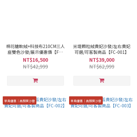
棉花糖軟絨+科技布210CM三人
米堤顆粒絨貴妃沙發/左右貴妃
座雙色沙發/展示優惠價【FC-
可選/可客製商品【FC-001】
005】
NT$16,500
NT$39,000
NT$42,999
NT$62,999
早鳥優惠｜高顏質沙發
早鳥優惠｜高顏質沙發