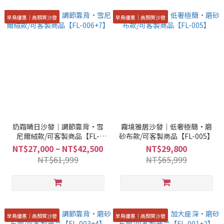
早鳥優惠｜高顏質沙發
早鳥優惠｜高顏質沙發
奶霜晴日沙發｜調節靠背·雪
霧境雅居沙發｜低奢極簡·磨
尼爾絨款/可客製商品【FL-
砂布款/可客製商品【FL-005】
006+7】
NT$27,000 ~ NT$42,500
NT$29,800
NT$61,999
NT$65,999
早鳥優惠｜高顏質沙發
早鳥優惠｜高顏質沙發