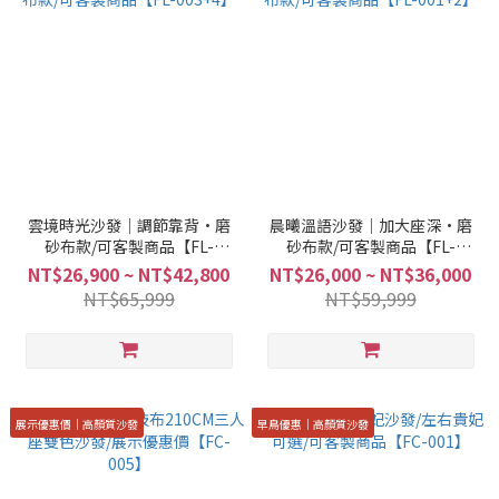
雲境時光沙發｜調節靠背·磨
晨曦溫語沙發｜加大座深·磨
砂布款/可客製商品【FL-
砂布款/可客製商品【FL-
003+4】
001+2】
NT$26,900 ~ NT$42,800
NT$26,000 ~ NT$36,000
NT$65,999
NT$59,999
展示優惠價｜高顏質沙發
早鳥優惠｜高顏質沙發