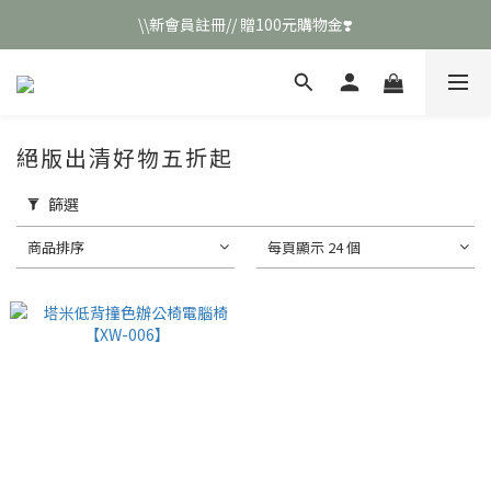
\\新會員註冊// 贈100元購物金❣️
\\新會員註冊// 贈100元購物金❣️
LINE好友招募\\ 回答數字 領取50元折扣碼 //
\\新會員註冊// 贈100元購物金❣️
絕版出清好物五折起
篩選
商品排序
每頁顯示 24 個