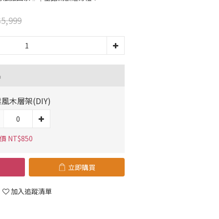
5,999
品
風木層架(DIY)
 NT$850
立即購買
加入追蹤清單