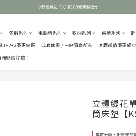
\\新會員註冊// 贈100元購物金❣️
\\新會員註冊// 贈100元購物金❣️
LINE好友招募\\ 回答數字 領取50元折扣碼 //
傢俱系列
電腦椅系列
收納系列
桌椅系列
部
\\新會員註冊// 贈100元購物金❣️
發1+2+3優惠專區
成套傢俱 / 一站買齊所有
客廳超值優惠組
館滿額贈好禮！
立體緹花單
筒床墊【KS
指定分類，把夏天的