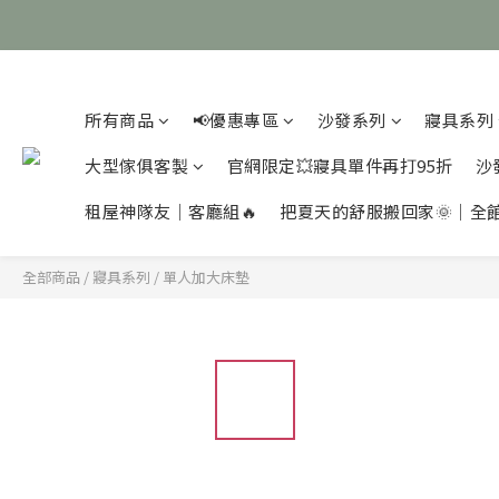
所有商品
📢優惠專區
沙發系列
寢具系列
大型傢俱客製
官網限定💥寢具單件再打95折
沙
租屋神隊友｜客廳組🔥
把夏天的舒服搬回家🌞｜全
全部商品
/
寢具系列
/
單人加大床墊