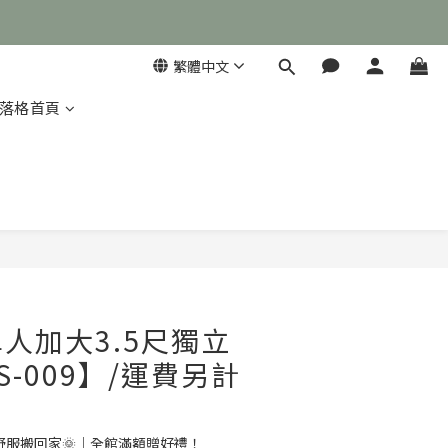
繁體中文
落格首頁

立即購買
人加大3.5尺獨立
-009】/運費另計
舒服搬回家🌞｜全館滿額贈好禮！