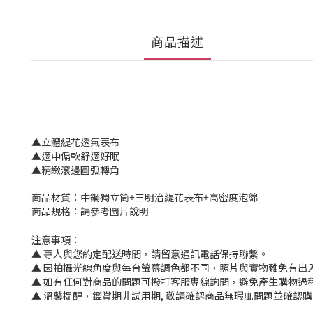
商品描述
▲立體緹花透氣表布
▲適中偏軟舒適好眠
▲精緻滾邊圓弧轉角
商品材質：中鋼獨立筒+三明治緹花表布+高密度泡綿
商品規格：請參考圖片說明
注意事項：
▲ 專人與您約定配送時間，請留意通訊電話保持聯繫。
▲ 因拍攝光線角度與每台螢幕調色都不同，照片與實物難免有出
▲ 如有任何對商品的問題可撥打客服專線詢問，避免產生購物過
▲ 溫馨提醒，鑑賞期非試用期, 敬請確認商品無瑕庛問題並確認