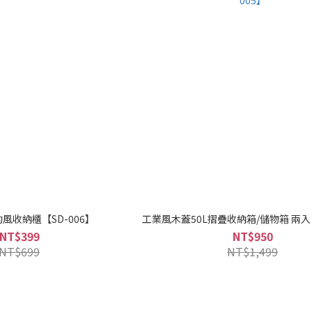
風收納櫃【SD-006】
工業風木蓋50L摺疊收納箱/儲物箱 兩入【
NT$399
NT$950
NT$699
NT$1,499