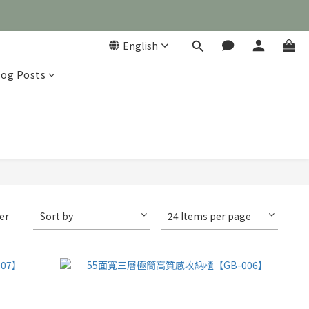
English
log Posts

ter
Sort by
24 Items per page