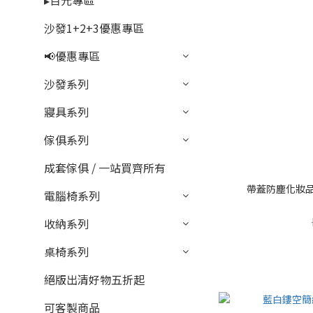
▸百元專區
沙發1+2+3優惠專區
📢優惠專區
沙發系列
寢具系列
傢俱系列
成套傢俱 / 一站買齊所有
帶蓋防塵化妝品
電腦椅系列
收納系列
桌椅系列
絕版出清好物五折起
可客製商品