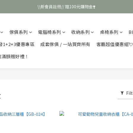
\\新會員註冊// 贈100元購物金❣️
\\新會員註冊// 贈100元購物金❣️
LINE好友招募\\ 回答數字 領取50元折扣碼 //
傢俱系列
電腦椅系列
收納系列
桌椅系列
B
\\新會員註冊// 贈100元購物金❣️
發1+2+3優惠專區
成套傢俱 / 一站買齊所有
客廳超值優惠組
館滿額贈好禮！
Fil
盒