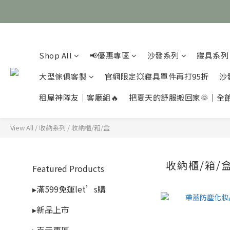
Shop All
📢優惠專區
沙發系列
寢具系列
大型傢俱客製
官網限定💥寢具單件再打95折
沙
租屋神隊友｜客廳組🔥
把夏天的舒服搬回家🌞｜全
View All
/
收納系列
/
收納櫃/箱/盒
收納櫃/箱/
Featured Products
▸滿599免運let’s購
▸新品上市