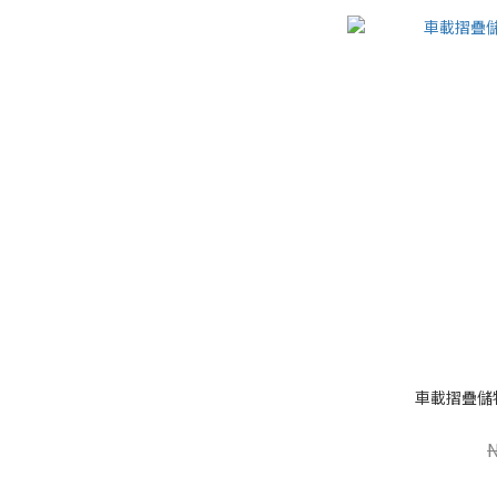
車載摺疊儲物