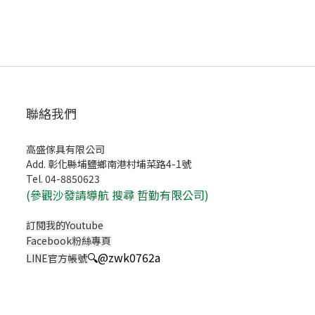
聯絡我們
高盛傢具有限公司
Add. 彰化縣埔鹽鄉南港村埔菜路4-1號
Tel. 04-8850623
(
參觀沙發請導航 搜尋 哲勤有限公司)
訂閱我的Youtube
Facebook粉絲專頁
🔍
@zwk0762a
LINE官方帳號