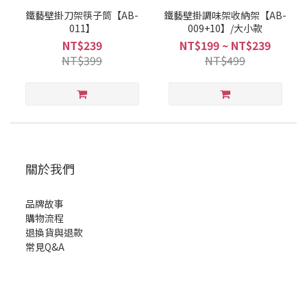
鐵藝壁掛刀架筷子筒【AB-
鐵藝壁掛調味架收納架【AB-
011】
009+10】/大小款
NT$239
NT$199 ~ NT$239
NT$399
NT$499
關於我們
品牌故事
購物流程
退換貨與退款
常見Q&A