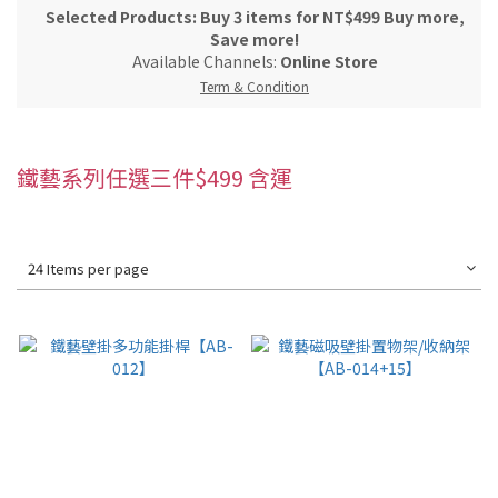
Selected Products: Buy 3 items for NT$499 Buy more,
Save more!
Available Channels:
Online Store
Term & Condition
鐵藝系列任選三件$499 含運
24 Items per page