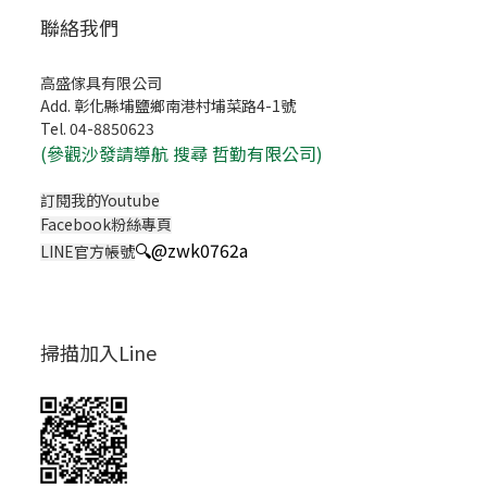
聯絡我們
高盛傢具有限公司
Add. 彰化縣埔鹽鄉南港村埔菜路4-1號
Tel. 04-8850623
(
參觀沙發請導航 搜尋 哲勤有限公司)
訂閱我的Youtube
Facebook粉絲專頁
🔍
@zwk0762a
LINE官方帳號
掃描加入Line