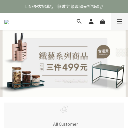
LINE好友招募\\ 回答數字 領取50元折扣碼 //
\\新會員註冊// 贈100元購物金❣️
\\新會員註冊// 贈100元購物金❣️
All Customer