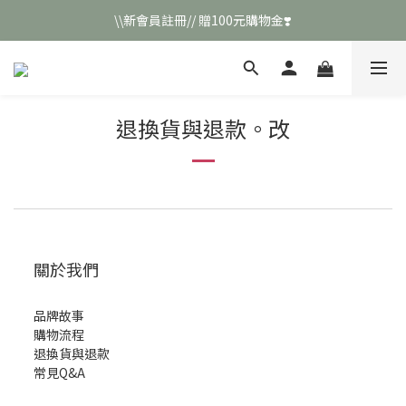
\\新會員註冊// 贈100元購物金❣️
\\新會員註冊// 贈100元購物金❣️
LINE好友招募\\ 回答數字 領取50元折扣碼 //
\\新會員註冊// 贈100元購物金❣️
退換貨與退款。改
關於我們
品牌故事
購物流程
退換貨與退款
常見Q&A