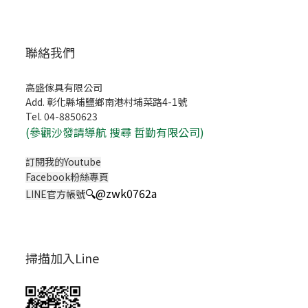
聯絡我們
高盛傢具有限公司
Add. 彰化縣埔鹽鄉南港村埔菜路4-1號
Tel. 04-8850623
(
參觀沙發請導航 搜尋 哲勤有限公司)
訂閱我的Youtube
Facebook粉絲專頁
🔍
@zwk0762a
LINE官方帳號
掃描加入Line