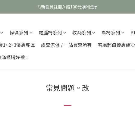
\\新會員註冊// 贈100元購物金❣️
\\新會員註冊// 贈100元購物金❣️
LINE好友招募\\ 回答數字 領取50元折扣碼 //
傢俱系列
電腦椅系列
收納系列
桌椅系列
B
\\新會員註冊// 贈100元購物金❣️
發1+2+3優惠專區
成套傢俱 / 一站買齊所有
客廳超值優惠組
館滿額贈好禮！
常見問題。改