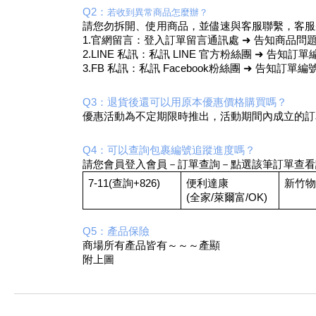
Q2：
若收到異常商品怎麼辦？
請您勿拆開、使用商品，並儘速與客服聯繫，客服
1.官網留言：登入訂單留言通訊處 ➜ 告知商品問
2.LINE 私訊：私訊 LINE 官方粉絲團 ➜ 告
3.FB 私訊：私訊 Facebook粉絲團 ➜ 告知
Q3：退貨後還可以用原本優惠價格購買嗎？
優惠活動為不定期限時推出，活動期間內成立的訂
Q4：可以查詢包裹編號追蹤進度嗎？
請您會員登入會員－訂單查詢－點選該筆訂單查看
7-11
(查詢+826)
便利達康
新竹物
(全家/萊爾富/OK)
Q5：產品保險
商場所有產品皆有～～～產顯
附上圖