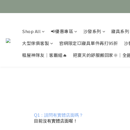
Shop All
📢優惠專區
沙發系列
寢具系列
大型傢俱客製
官網限定💥寢具單件再打95折
沙
租屋神隊友｜客廳組🔥
把夏天的舒服搬回家🌞｜全
Q1：請問有實體店面嗎？
目前沒有實體店面喔！