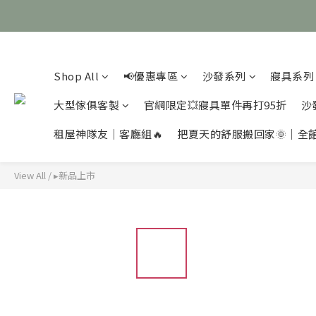
Shop All
📢優惠專區
沙發系列
寢具系列
大型傢俱客製
官網限定💥寢具單件再打95折
沙
租屋神隊友｜客廳組🔥
把夏天的舒服搬回家🌞｜全
View All
/
▸新品上市