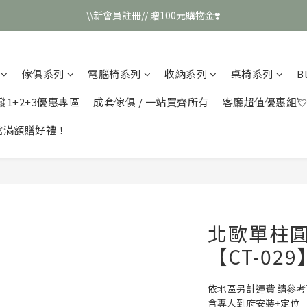
\\新會員註冊// 贈100元購物金❣️
\\新會員註冊// 贈100元購物金❣️
LINE好友招募\\ 回答數字 領取50元折扣碼 //
傢俱系列
電腦椅系列
收納系列
桌椅系列
B
\\新會員註冊// 贈100元購物金❣️
發1+2+3優惠專區
成套傢俱 / 一站買齊所有
客廳超值優惠組
館滿額贈好禮！
北歐單柱圓
【CT-029
依地區另計運費 請參
含專人到府安裝+定位