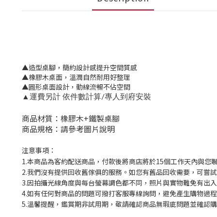
▲造型桌腳，簡約設計感提升空間質感
▲橡膠木桌面，溫潤自然耐用好整理
▲圓形桌面設計，動線流暢不佔空間
▲運費另計 依件數計算/專人到府安裝
商品材質：橡膠木+鐵製桌腳
商品規格：請參考圖片說明
注意事項：
1.本商品為客約配送商品，付款後將商店將於15個工作天內與您
2.我們沒有提供回收舊傢俱的服務。如您有舊品回收需要，可嘗試撥
3.因拍攝光線角度與每台螢幕調色都不同，照片與實物難免有出
4.如有任何對商品的問題可撥打客服專線詢問，避免產生購物過
5.溫馨提醒，鑑賞期非試用期，敬請確認商品無瑕庛問題並確認