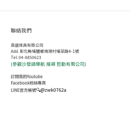
聯絡我們
高盛傢具有限公司
Add. 彰化縣埔鹽鄉南港村埔菜路4-1號
Tel. 04-8850623
(
參觀沙發請導航 搜尋 哲勤有限公司)
訂閱我的Youtube
Facebook粉絲專頁
🔍
@zwk0762a
LINE官方帳號