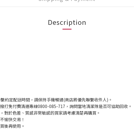
Description
聯繫約定配送時間，請保持手機暢通(商店將優先聯繫收件人)。
打免付費清運專線0800-085-717，詢問當地清潔隊是否可協助回收。
入，對於色差、質感非常敏感的買家請考慮清楚再購買。
程不愉快交易！
購買後再使用。