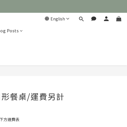
English
log Posts

BUY NOW
形餐桌/運費另計
】
考下方運費表