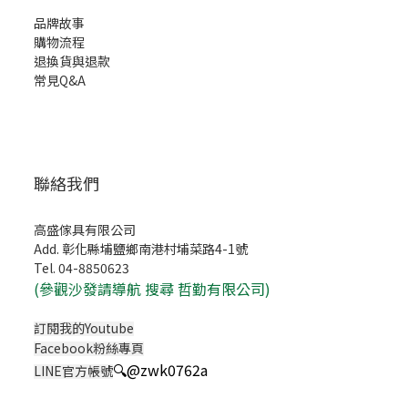
品牌故事
購物流程
退換貨與退款
常見Q&A
聯絡我們
高盛傢具有限公司
Add. 彰化縣埔鹽鄉南港村埔菜路4-1號
Tel. 04-8850623
(
參觀沙發請導航 搜尋 哲勤有限公司)
訂閱我的Youtube
Facebook粉絲專頁
🔍
@zwk0762a
LINE官方帳號