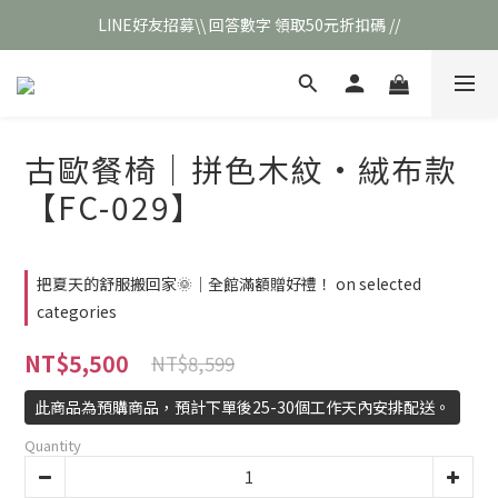
LINE好友招募\\ 回答數字 領取50元折扣碼 //
\\新會員註冊// 贈100元購物金❣️
\\新會員註冊// 贈100元購物金❣️
古歐餐椅｜拼色木紋·絨布款
【FC-029】
把夏天的舒服搬回家🌞｜全館滿額贈好禮！ on selected
categories
NT$5,500
NT$8,599
此商品為預購商品，預計下單後25-30個工作天內安排配送。
Quantity