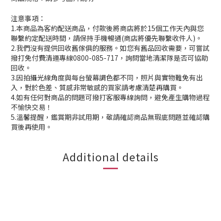
注意事項：
1.本商品為客約配送商品，付款後將商店將於15個工作天內與您
聯繫約定配送時間，請保持手機暢通(商店將優先聯繫收件人)。
2.我們沒有提供回收舊傢俱的服務。如您有舊品回收需要，可嘗試
撥打免付費清運專線0800-085-717，詢問當地清潔隊是否可協助
回收。
3.因拍攝光線角度與每台螢幕調色都不同，照片與實物難免有出
入，對於色差、質感非常敏感的買家請考慮清楚再購買。
4.如有任何對商品的問題可撥打客服專線詢問，避免產生購物過程
不愉快交易！
5.溫馨提醒，鑑賞期非試用期，敬請確認商品無瑕庛問題並確認購
買後再使用。
Additional details