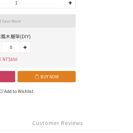
d Save More
風木層架(DIY)
E NT$850
BUY NOW
Add to Wishlist
Customer Reviews