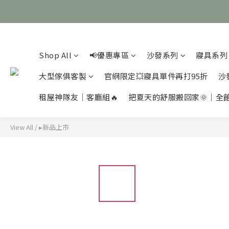
Shop All
📢優惠專區
沙發系列
寢具系列
大型傢俱客製
官網限定💥寢具單件再打95折
沙
租屋神隊友｜客廳組🔥
把夏天的舒服搬回家🌞｜全
View All
/
▸新品上市