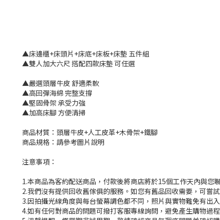
▲床邊櫃+床頭片+床底+床板+床墊 五件組
▲雙人加大六尺 搭配四款床墊 可任選
▲嚴選頭層牛皮 舒適柔軟
▲高回彈海綿 完整支撐
▲堅固骨架 承受力強
▲加高床腳 方便清掃
商品材質：頭層牛皮+人工皮革+木骨架+鐵腳
商品規格：請參考圖片說明
注意事項：
1.本商品為客約配送商品，付款後將商店將於15個工作天內與您
2.我們沒有提供回收舊傢俱的服務。如您有舊品回收需要，可嘗試撥
3.因拍攝光線角度與每台螢幕調色都不同，照片與實物難免有出
4.如有任何對商品的問題可撥打客服專線詢問，避免產生購物過