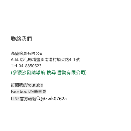
聯絡我們
高盛傢具有限公司
Add. 彰化縣埔鹽鄉南港村埔菜路4-1號
Tel. 04-8850623
(
參觀沙發請導航 搜尋 哲勤有限公司)
訂閱我的Youtube
Facebook粉絲專頁
🔍
@zwk0762a
LINE官方帳號