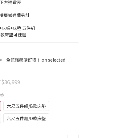
考下方運費表
梯樓層搬運費另計
床板+床墊 五件組 
四款床墊可任選
全館滿額贈好禮！ on selected
$36,999
床墊
六尺五件組/B款床墊
六尺五件組/D款床墊