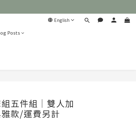
English
log Posts

BUY NOW
床組五件組｜雙人加
雅款/運費另計
】