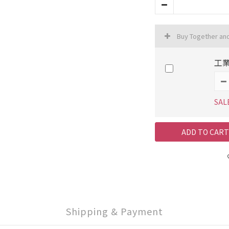
Buy Together an
工業
SAL
ADD TO CART
Shipping & Payment