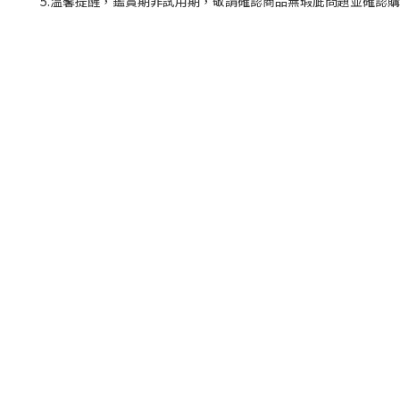
5.溫馨提醒，鑑賞期非試用期，敬請確認商品無瑕庛問題並確認