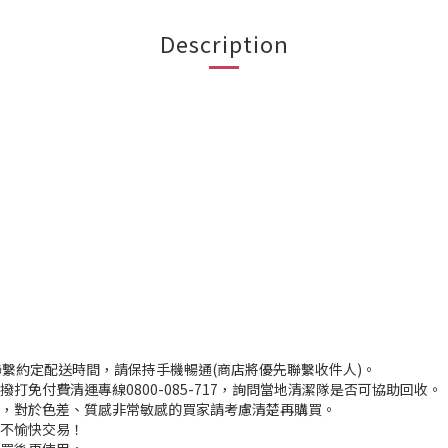
Description
聯繫約定配送時間，請保持手機暢通(商店將優先聯繫收件人)。
打免付費清運專線0800-085-717，詢問當地清潔隊是否可協助回收。
入，對於色差、質感非常敏感的買家請考慮清楚再購買。
程不愉快交易！