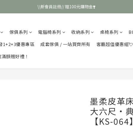
\\新會員註冊// 贈100元購物金❣️
\\新會員註冊// 贈100元購物金❣️
LINE好友招募\\ 回答數字 領取50元折扣碼 //
傢俱系列
電腦椅系列
收納系列
桌椅系列
B
\\新會員註冊// 贈100元購物金❣️
發1+2+3優惠專區
成套傢俱 / 一站買齊所有
客廳超值優惠組
館滿額贈好禮！
墨柔皮革
大六尺·典
【KS-064