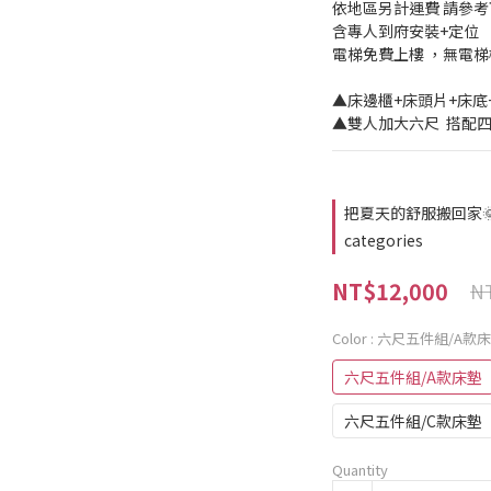
依地區另計運費 請參
含專人到府安裝+定位
電梯免費上樓 ，無電
▲床邊櫃+床頭片+床底+
▲雙人加大六尺  搭配
把夏天的舒服搬回家🌞｜
categories
NT$12,000
NT
Color
: 六尺五件組/A款
六尺五件組/A款床墊
六尺五件組/C款床墊
Quantity