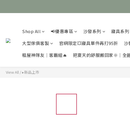
Shop All
📢優惠專區
沙發系列
寢具系列
大型傢俱客製
官網限定💥寢具單件再打95折
沙
租屋神隊友｜客廳組🔥
把夏天的舒服搬回家🌞｜全
View All
/
▸新品上市