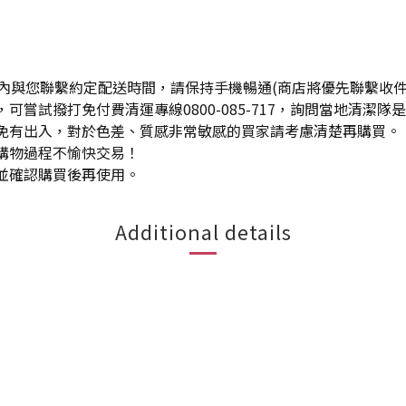
天內與您聯繫約定配送時間，請保持手機暢通(商店將優先聯繫收件
可嘗試撥打免付費清運專線0800-085-717，詢問當地清潔
難免有出入，對於色差、質感非常敏感的買家請考慮清楚再購買。
生購物過程不愉快交易！
並確認購買後再使用。
Additional details