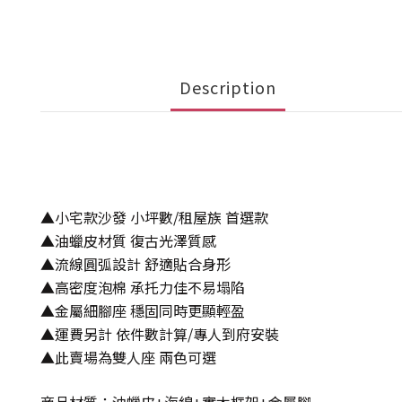
Description
▲小宅款沙發
小坪數/租屋族 首選款
▲
油蠟皮材質 復古光澤質感
▲
流線圓弧設計 舒適貼合身形
▲
高密度泡棉 承托力佳不易塌陷
▲
金屬細腳座 穩固同時更顯輕盈
▲運費另計 依件數計算/專人到府安裝
▲
此賣場為雙人座
兩色可選