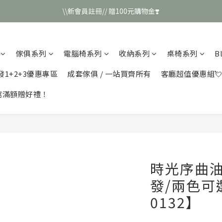
\\新會員註冊// 贈100元購物金❣️
\\新會員註冊// 贈100元購物金❣️
LINE好友招募\\ 回答數字 領取50元折扣碼 //
傢俱系列
電腦椅系列
收納系列
桌椅系列
B
\\新會員註冊// 贈100元購物金❣️
發1+2+3優惠專區
成套傢俱 / 一站買齊所有
客廳超值優惠組
館滿額贈好禮！
時光序曲
發/兩色可
0132】