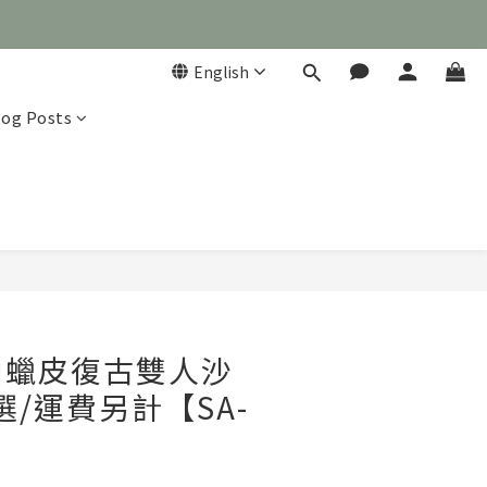
English
log Posts

油蠟皮復古雙人沙
選/運費另計【SA-