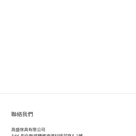
聯絡我們
高盛傢具有限公司
Add. 彰化縣埔鹽鄉南港村埔菜路4-1號