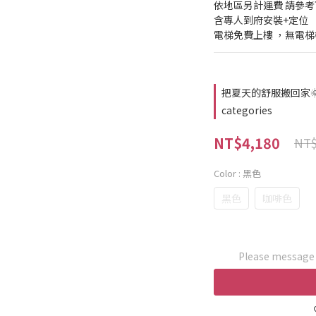
依地區另計運費 請參
含專人到府安裝+定位
電梯免費上樓 ，無電
把夏天的舒服搬回家🌞｜
categories
NT$4,180
NT$
Color
: 黑色
黑色
咖啡色
Please message t