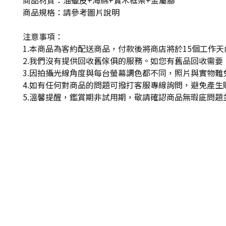
商品材質：油蠟皮+海綿+實木框架+金屬腳
商品規格：請參考圖片說明
注意事項：
1.本商品為客約配送商品，付款後將商店將於15個工作
2.我們沒有提供回收舊傢俱的服務。如您有舊品回收需要，
3.因拍攝光線角度與每台螢幕調色都不同，照片與實物
4.如有任何對商品的問題可撥打客服專線詢問，避免產
5.溫馨提醒，鑑賞期非試用期，敬請確認商品無瑕庛問題