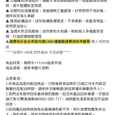
▲ 立體雕紋床頭設計｜細膩木質紋飾點綴床頭，搭配圓潤包框線
條，提升整體臥室質感
▲ 抗磨防刮表層處理｜表面細緻工藝處理，日常使用不易刮傷，
維持床架長久美觀
▲ 穩固結構設計｜床架結構紮實穩定，不易晃動，承重表現佳，
使用更加安心
▲ 溫潤木色百搭風格｜自然柔和木色調，輕鬆融入多種居家空
間，打造舒適睡眠環境
▲
運費另計全台市區均價1000 樓層搬運費須依件數算
/專人到府安
裝
****床頭片+床底 四件組合 不含床墊****
商品材質：橡膠木+11mm貼皮夾板
商品規格：請參考圖片說明
注意事項：
1.本商品為客約配送商品，付款後將商店將於15個工作天內與您
聯繫約定配送時間，請保持手機暢通(商店將優先聯繫收件人)。
2.我們沒有提供回收舊傢俱的服務。如您有舊品回收需要，可嘗試
撥打免付費清運專線0800-085-717，詢問當地清潔隊是否可協助
回收。
3.因拍攝光線角度與每台螢幕調色都不同，照片與實物難免有出
入，對於色差、質感非常敏感的買家請考慮清楚再購買。