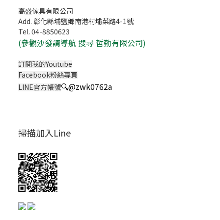
高盛傢具有限公司
Add. 彰化縣埔鹽鄉南港村埔菜路4-1號
Tel. 04-8850623
(
參觀沙發請導航 搜尋 哲勤有限公司)
訂閱我的Youtube
Facebook粉絲專頁
🔍
@zwk0762a
LINE官方帳號
掃描加入Line