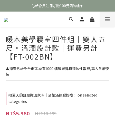
\\新會員註冊// 贈100元購物金❣️
\\新會員註冊// 贈100元購物金❣️
LINE好友招募\\ 回答數字 領取50元折扣碼 //
\\新會員註冊// 贈100元購物金❣️
暖木美學寢室四件組｜雙人五
尺·溫潤設計款｜運費另計
【FT-002BN】
▲運費另計全台市區均價1000 樓層搬運費須依件數算/專人到府安
裝
把夏天的舒服搬回家🌞｜全館滿額贈好禮！ on selected
categories
NT$5,980
NT$10,199