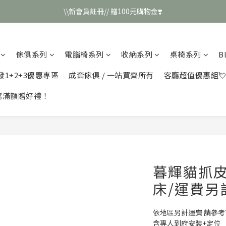
\\新會員註冊// 贈100元購物金❣️
\\新會員註冊// 贈100元購物金❣️
LINE好友招募\\ 回答數字 領取50元折扣碼 //
傢俱系列
電腦椅系列
收納系列
桌椅系列
B
\\新會員註冊// 贈100元購物金❣️
發1+2+3優惠專區
成套傢俱 / 一站買齊所有
客廳超值優惠組
館滿額贈好禮！
暮輝貓抓
床/運費另計
依地區另計運費 請參
含專人到府安裝+定位