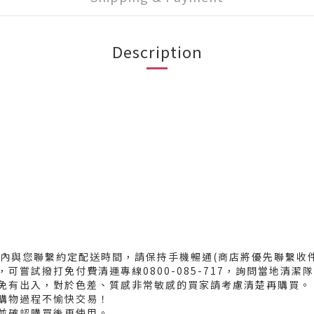
Description
天內與您聯繫約定配送時間，請保持手機暢通(商店將優先聯繫收
可嘗試撥打免付費清運專線0800-085-717，詢問當地清
難免有出入，對於色差、質感非常敏感的買家請考慮清楚再購買
生購物過程不愉快交易！
題並確認購買後再使用。