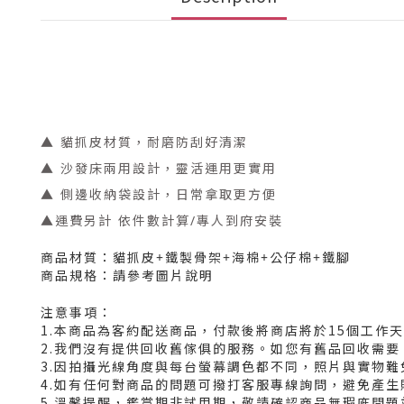
▲ 貓抓皮材質，耐磨防刮好清潔
▲ 沙發床兩用設計，靈活運用更實用
▲ 側邊收納袋設計，日常拿取更方便
▲運費另計 依件數計算/專人到府安裝
商品材質：貓抓皮+鐵製骨架+海棉+公仔棉+鐵腳
商品規格：請參考圖片說明
注意事項：
1.本商品為客約配送商品，付款後將商店將於15個工作
2.我們沒有提供回收舊傢俱的服務。如您有舊品回收需要，
3.因拍攝光線角度與每台螢幕調色都不同，照片與實物
4.如有任何對商品的問題可撥打客服專線詢問，避免產
5.溫馨提醒，鑑賞期非試用期，敬請確認商品無瑕庛問