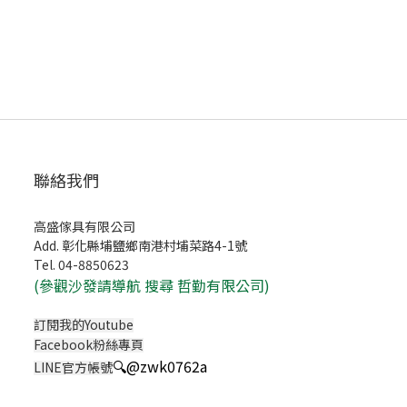
聯絡我們
高盛傢具有限公司
Add. 彰化縣埔鹽鄉南港村埔菜路4-1號
Tel. 04-8850623
(
參觀沙發請導航 搜尋 哲勤有限公司)
訂閱我的Youtube
Facebook粉絲專頁
🔍
@zwk0762a
LINE官方帳號