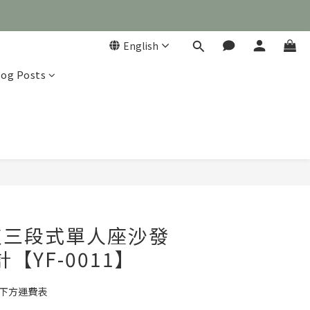
English
log Posts

BUY NOW
皮三段式單人座沙發
【YF-0011】
考下方運費表