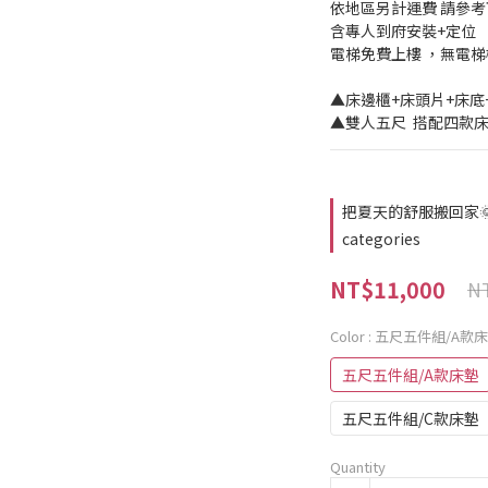
依地區另計運費 請參
含專人到府安裝+定位
電梯免費上樓 ，無電
▲床邊櫃+床頭片+床底+
▲雙人五尺  搭配四款
把夏天的舒服搬回家🌞｜
categories
NT$11,000
NT
Color
: 五尺五件組/A款
五尺五件組/A款床墊
五尺五件組/C款床墊
Quantity