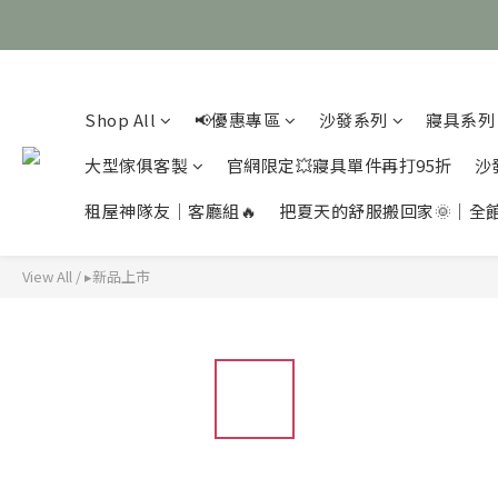
Shop All
📢優惠專區
沙發系列
寢具系列
大型傢俱客製
官網限定💥寢具單件再打95折
沙
租屋神隊友｜客廳組🔥
把夏天的舒服搬回家🌞｜全
View All
/
▸新品上市