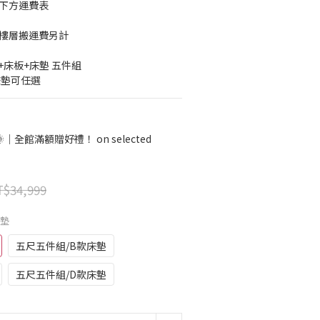
考下方運費表
梯樓層搬運費另計
床板+床墊 五件組 
床墊可任選
全館滿額贈好禮！ on selected
$34,999
床墊
五尺五件組/B款床墊
五尺五件組/D款床墊