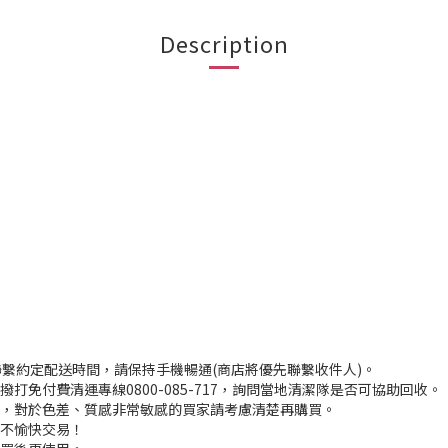
Description
聯繫約定配送時間，請保持手機暢通(商店將優先聯繫收件人)。
打免付費清運專線0800-085-717，詢問當地清潔隊是否可協助回收。
入，對於色差、質感非常敏感的買家請考慮清楚再購買。
程不愉快交易！