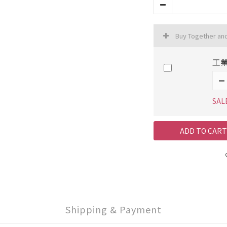
Buy Together an
工業
SAL
ADD TO CART
Shipping & Payment