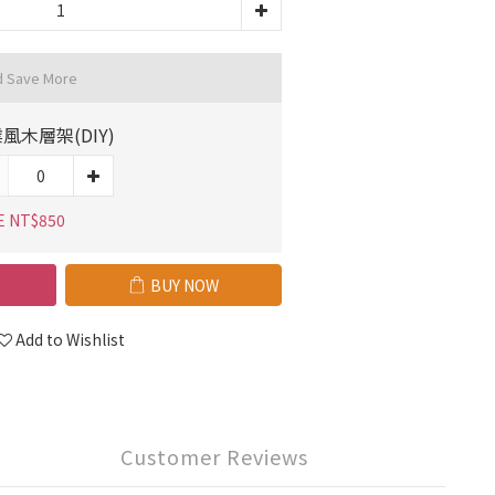
d Save More
風木層架(DIY)
E NT$850
BUY NOW
Add to Wishlist
Customer Reviews