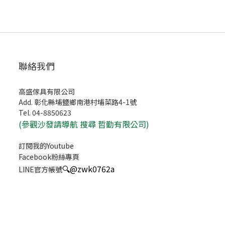
聯絡我們
高盛傢具有限公司
Add. 彰化縣埔鹽鄉南港村埔菜路4-1號
Tel. 04-8850623
(
參觀沙發請導航 搜尋 哲勤有限公司)
訂閱我的Youtube
Facebook粉絲專頁
🔍
@zwk0762a
LINE官方帳號