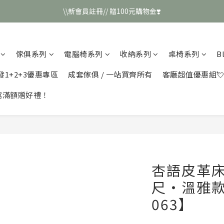
\\新會員註冊// 贈100元購物金❣️
\\新會員註冊// 贈100元購物金❣️
LINE好友招募\\ 回答數字 領取50元折扣碼 //
傢俱系列
電腦椅系列
收納系列
桌椅系列
B
\\新會員註冊// 贈100元購物金❣️
發1+2+3優惠專區
成套傢俱 / 一站買齊所有
客廳超值優惠組
館滿額贈好禮！
杏語皮革
尺・溫雅款
063】