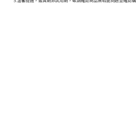
5.溫馨提醒，鑑賞期非試用期，敬請確認商品無瑕庛問題並確認