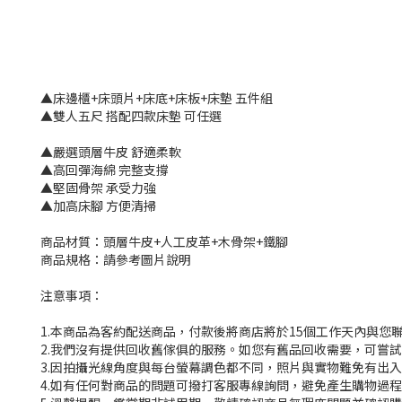
▲床邊櫃+床頭片+床底+床板+床墊 五件組
▲雙人五尺 搭配四款床墊 可任選
▲嚴選頭層牛皮 舒適柔軟
▲高回彈海綿 完整支撐
▲堅固骨架 承受力強
▲加高床腳 方便清掃
商品材質：頭層牛皮+人工皮革+木骨架+鐵腳
商品規格：請參考圖片說明
注意事項：
1.本商品為客約配送商品，付款後將商店將於15個工作天內與您
2.我們沒有提供回收舊傢俱的服務。如您有舊品回收需要，可嘗試撥
3.因拍攝光線角度與每台螢幕調色都不同，照片與實物難免有出
4.如有任何對商品的問題可撥打客服專線詢問，避免產生購物過