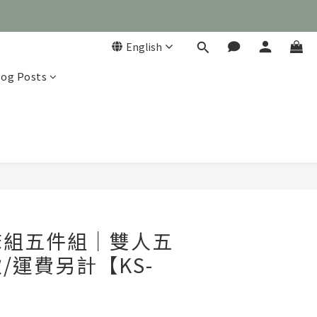
English
log Posts

BUY NOW
床組五件組｜雙人五
/運費另計【KS-