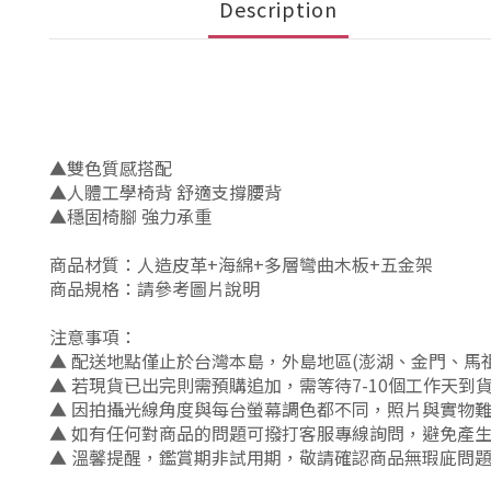
Description
▲雙色質感搭配
▲人體工學椅背 舒適支撐腰背
▲穩固椅腳 強力承重
商品材質：人造皮革+海綿+多層彎曲木板+五金架
商品規格：請參考圖片說明
注意事項：
▲ 配送地點僅止於台灣本島，外島地區(澎湖、金門、馬
▲ 若現貨已出完則需預購追加，需等待7-10個工作天到
▲ 因拍攝光線角度與每台螢幕調色都不同，照片與實物
▲ 如有任何對商品的問題可撥打客服專線詢問，避免產
▲ 溫馨提醒，鑑賞期非試用期，敬請確認商品無瑕庛問