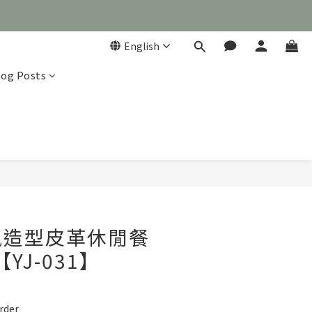
English
log Posts

BUY NOW
風造型皮革休閒餐
YJ-031】
rder