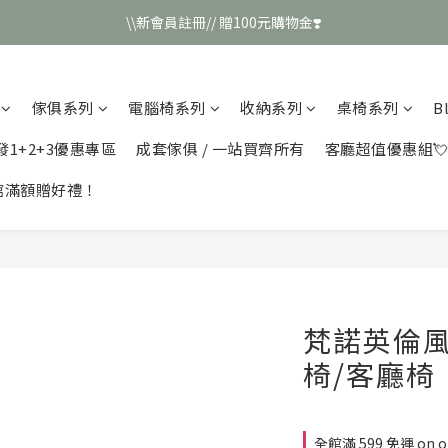
\\新會員註冊// 贈100元購物金❣️
\\新會員註冊// 贈100元購物金❣️
LINE好友招募\\ 回答數字 領取50元折扣碼 //
傢俱系列
電腦椅系列
收納系列
桌椅系列
B
\\新會員註冊// 贈100元購物金❣️
發1+2+3優惠專區
成套傢俱 / 一站買齊所有
客廳超值優惠組
館滿額贈好禮！
梵諾英倫
椅/客廳椅【
全館滿 599 免運 on o