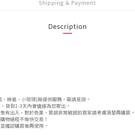
Shipping & Payment
Description
祖、綠島、小琉球)無提供服務，敬請見諒。
貨，貨到1-3天內會儘速為您寄出。
難免有出入，對於色差、質感非常敏感的買家請考慮清楚再購買
生購物過程不愉快交易！
題並確認購買後再使用。