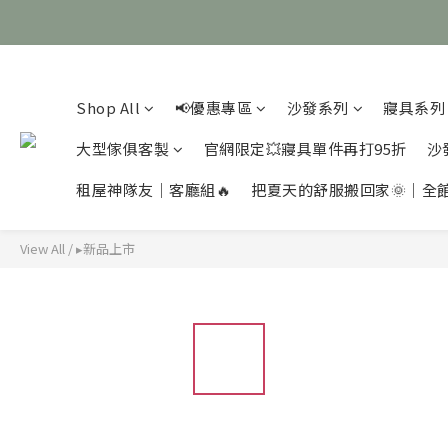
Shop All
📢優惠專區
沙發系列
寢具系列
大型傢俱客製
官網限定💥寢具單件再打95折
沙
租屋神隊友｜客廳組🔥
把夏天的舒服搬回家🌞｜全
View All
/
▸新品上市