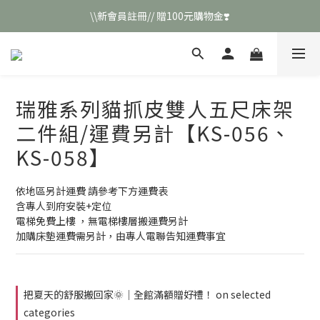
\\新會員註冊// 贈100元購物金❣️
\\新會員註冊// 贈100元購物金❣️
LINE好友招募\\ 回答數字 領取50元折扣碼 //
\\新會員註冊// 贈100元購物金❣️
瑞雅系列貓抓皮雙人五尺床架
二件組/運費另計【KS-056、
KS-058】
依地區另計運費 請參考下方運費表
含專人到府安裝+定位
電梯免費上樓 ，無電梯樓層搬運費另計
加購床墊運費需另計，由專人電聯告知運費事宜
把夏天的舒服搬回家🌞｜全館滿額贈好禮！ on selected
categories