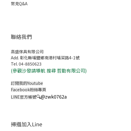
常見Q&A
聯絡我們
高盛傢具有限公司
Add. 彰化縣埔鹽鄉南港村埔菜路4-1號
Tel. 04-8850623
(
參觀沙發請導航 搜尋 哲勤有限公司)
訂閱我的Youtube
Facebook粉絲專頁
🔍
@zwk0762a
LINE官方帳號
掃描加入Line