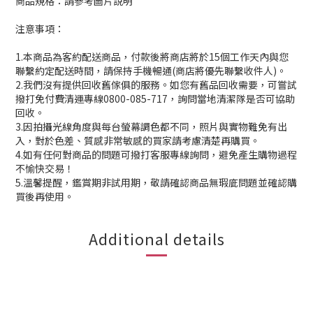
商品規格：請參考圖片說明
注意事項：
1.本商品為客約配送商品，付款後將商店將於15個工作天內與您
聯繫約定配送時間，請保持手機暢通(商店將優先聯繫收件人)。
2.我們沒有提供回收舊傢俱的服務。如您有舊品回收需要，可嘗試
撥打免付費清運專線0800-085-717，詢問當地清潔隊是否可協助
回收。
3.因拍攝光線角度與每台螢幕調色都不同，照片與實物難免有出
入，對於色差、質感非常敏感的買家請考慮清楚再購買。
4.如有任何對商品的問題可撥打客服專線詢問，避免產生購物過程
不愉快交易！
5.溫馨提醒，鑑賞期非試用期，敬請確認商品無瑕庛問題並確認購
買後再使用。
Additional details