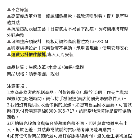
▲不含床墊
高密度皮革包覆｜觸感細緻柔軟，視覺沉穩耐看，提升臥室整
▲
體質感
抗磨防刮表層工藝｜日常使用不易留下刮痕，長時間維持床架
▲
外觀完整
床頭設計｜鋼板可調節高度檔位為13~28CM
▲可調整
穩定結構設計｜床架紮實不晃動，承重表現佳，使用安靜安心
▲
▲
運費另計依件數算
/專人到府安裝
商品材質：
生態皮革+木骨架+海綿+鐵腳
商品規格：請參考圖片說明
注意事項：
1.本商品為客約配送商品，付款後將商店將於15個工作天內與您
聯繫約定配送時間，請保持手機暢通(商店將優先聯繫收件人)。
2.我們沒有提供回收舊傢俱的服務。如您有舊品回收需要，可嘗試
撥打免付費清運專線0800-085-717，詢問當地清潔隊是否可協助
回收。
3.因拍攝光線角度與每台螢幕調色都不同，照片與實物難免有出
入，對於色差、質感非常敏感的買家請考慮清楚再購買。
4.如有任何對商品的問題可撥打客服專線詢問，避免產生購物過程