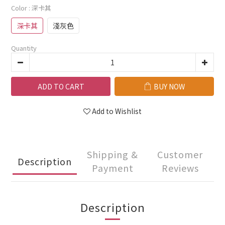
Color
: 深卡其
深卡其
淺灰色
Quantity
ADD TO CART
BUY NOW
Add to Wishlist
Shipping &
Customer
Description
Payment
Reviews
Description