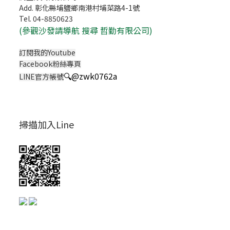
Add. 彰化縣埔鹽鄉南港村埔菜路4-1號
Tel. 04-8850623
(
參觀沙發請導航 搜尋 哲勤有限公司)
訂閱我的Youtube
Facebook粉絲專頁
🔍
@zwk0762a
LINE官方帳號
掃描加入Line