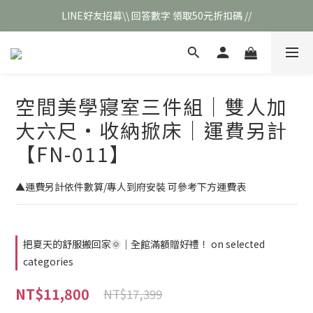
LINE好友招募\\ 回答數字 領取50元折扣碼 //
\\新會員註冊// 贈100元購物金❣️
\\新會員註冊// 贈100元購物金❣️
空間美學寢室三件組｜雙人加
大六尺·收納掀床｜運費另計
【FN-011】
▲運費另計依件數算/專人到府安裝 可參考下方運費表
把夏天的舒服搬回家🌞｜全館滿額贈好禮！ on selected
categories
NT$11,800
NT$17,399