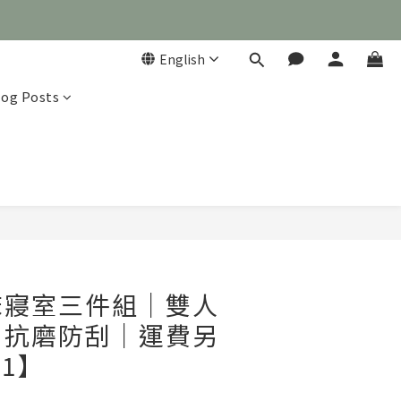
English
log Posts

BUY NOW
床寢室三件組｜雙人
·抗磨防刮｜運費另
01】