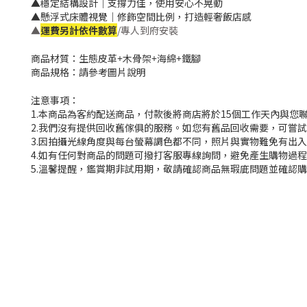
▲穩定結構設計｜支撐力佳，使用安心不晃動
▲懸浮式床體視覺｜修飾空間比例，打造輕奢飯店感
▲
運費另計依件數算
/專人到府安裝
商品材質：生態皮革+木骨架+海綿+鐵腳
商品規格：請參考圖片說明
注意事項：
1.本商品為客約配送商品，付款後將商店將於15個工作天內與您
2.我們沒有提供回收舊傢俱的服務。如您有舊品回收需要，可嘗試撥
3.因拍攝光線角度與每台螢幕調色都不同，照片與實物難免有出
4.如有任何對商品的問題可撥打客服專線詢問，避免產生購物過
5.溫馨提醒，鑑賞期非試用期，敬請確認商品無瑕庛問題並確認