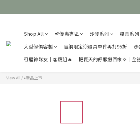
Shop All
📢優惠專區
沙發系列
寢具系列
大型傢俱客製
官網限定💥寢具單件再打95折
沙
租屋神隊友｜客廳組🔥
把夏天的舒服搬回家🌞｜全
View All
/
▸新品上市