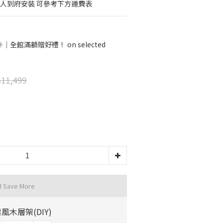
專人到府安裝 可參考下方運費表
全館滿額贈好禮！ on selected
11,499
d Save More
風木層架(DIY)