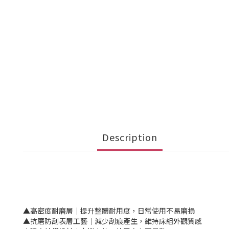
Description
▲高密度耐磨層｜提升整體耐用度，日常使用不易磨損
▲抗磨防刮表層工藝｜減少刮痕產生，維持床組外觀質感