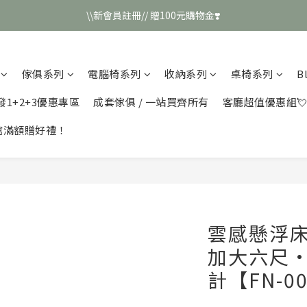
\\新會員註冊// 贈100元購物金❣️
\\新會員註冊// 贈100元購物金❣️
LINE好友招募\\ 回答數字 領取50元折扣碼 //
傢俱系列
電腦椅系列
收納系列
桌椅系列
B
\\新會員註冊// 贈100元購物金❣️
發1+2+3優惠專區
成套傢俱 / 一站買齊所有
客廳超值優惠組
館滿額贈好禮！
雲感懸浮
加大六尺
計【FN-0