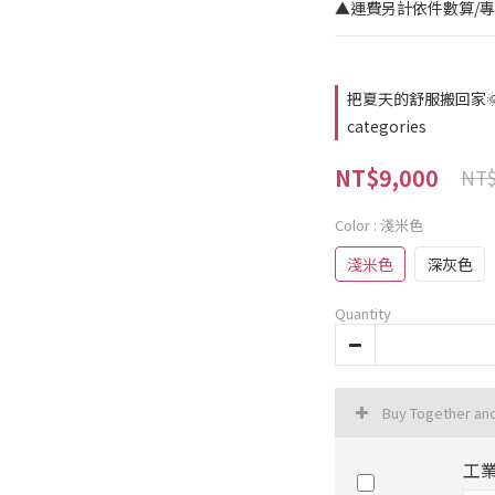
▲運費另計依件數算/
把夏天的舒服搬回家🌞｜
categories
NT$9,000
NT$
Color
: 淺米色
淺米色
深灰色
Quantity
Buy Together an
工業