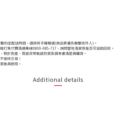
聯繫約定配送時間，請保持手機暢通(商店將優先聯繫收件人)。
打免付費清運專線0800-085-717，詢問當地清潔隊是否可協助回收。
入，對於色差、質感非常敏感的買家請考慮清楚再購買。
程不愉快交易！
購買後再使用。
Additional details