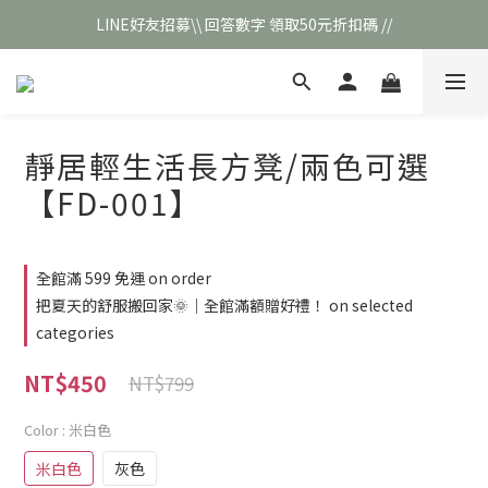
LINE好友招募\\ 回答數字 領取50元折扣碼 //
\\新會員註冊// 贈100元購物金❣️
\\新會員註冊// 贈100元購物金❣️
靜居輕生活長方凳/兩色可選
【FD-001】
全館滿 599 免運 on order
把夏天的舒服搬回家🌞｜全館滿額贈好禮！ on selected
categories
NT$450
NT$799
Color
: 米白色
米白色
灰色