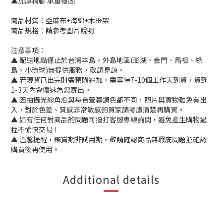
▲加厚椅腳 承重穩固
商品材質：亞麻布+海綿+木框架
商品規格：請參考圖片說明
注意事項：
▲ 配送地點僅止於台灣本島，外島地區(澎湖、金門、馬祖、綠
島、小琉球)無提供服務，敬請見諒。
▲ 若現貨已出完則需預購追加，需等待7-10個工作天到貨，貨到
1-3天內會儘速為您寄出。
▲ 因拍攝光線角度與每台螢幕調色都不同，照片與實物難免有出
入，對於色差、質感非常敏感的買家請考慮清楚再購買。
▲ 如有任何對商品的問題可撥打客服專線詢問，避免產生購物過
程不愉快交易！
▲ 溫馨提醒，鑑賞期非試用期，敬請確認商品無瑕庛問題並確認
購買後再使用。
Additional details