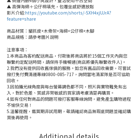
▲ 側邊內嵌4個小凳設計，靈活使用不占空間
▲ 高彈海綿＋公仔棉填充，包覆坐感舒適放鬆
影片介紹:
https://youtube.com/shorts/-SXH4xjUJrA?
feature=share
商品材質：貓抓皮+木骨架+海綿+公仔棉+木腳
商品規格：請參考圖片說明
注意事項：
1.本商品為客約配送商品，付款後將商店將於15個工作天內與您
聯繫約定配送時間，請保持手機暢通(商店將優先聯繫收件人)。
2.我們沒有提供回收舊傢俱的服務。如您有舊品回收需要，可嘗試
撥打免付費清運專線0800-085-717，詢問當地清潔隊是否可協助
回收。
3.因拍攝光線角度與每台螢幕調色都不同，照片與實物難免有出
入，對於色差、質感非常敏感的買家請考慮清楚再購買。
4.如有任何對商品的問題可撥打客服專線詢問，避免產生購物過程
不愉快交易！
5.溫馨提醒，鑑賞期非試用期，敬請確認商品無瑕庛問題並確認購
買後再使用。
Additional details