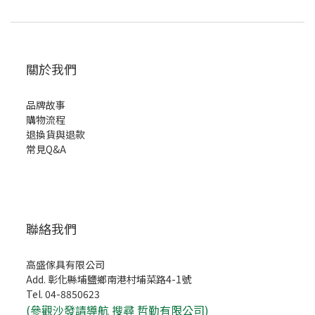
關於我們
品牌故事
購物流程
退換貨與退款
常見Q&A
聯絡我們
高盛傢具有限公司
Add. 彰化縣埔鹽鄉南港村埔菜路4-1號
Tel. 04-8850623
(
參觀沙發請導航 搜尋 哲勤有限公司)