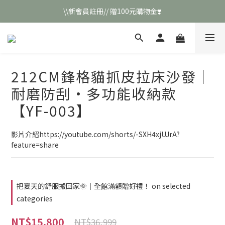
\\新會員註冊// 贈100元購物金❣️
\\新會員註冊// 贈100元購物金❣️
LINE好友招募\\ 回答數字 領取50元折扣碼 //
\\新會員註冊// 贈100元購物金❣️
212CM鋒格貓抓皮拉床沙發｜
耐磨防刮·多功能收納款
【YF-003】
影片介紹https://youtube.com/shorts/-SXH4xjUJrA?
feature=share
把夏天的舒服搬回家🌞｜全館滿額贈好禮！ on selected
categories
NT$15,800
NT$36,999