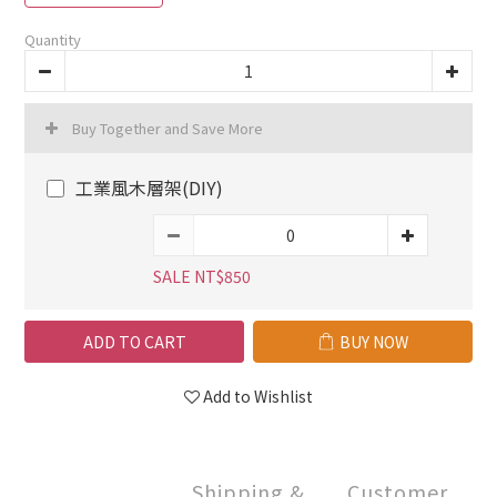
Quantity
Buy Together and Save More
工業風木層架(DIY)
SALE NT$850
ADD TO CART
BUY NOW
Add to Wishlist
Shipping &
Customer