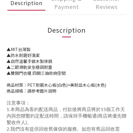
Description
Payment
Reviews
Description
▲MIT台灣製
▲防水耐磨好清潔
▲自然溫馨手做木製傢俱
▲二節滑軌安全穩固耐重
▲雙開門衣櫃 四開三抽收納空間
商品材質：
PET耐磨木心板(白色)+美耐皿木心板(木色)
商品規格：請參考圖片說明
注意事項：
1.本商品為客約配送商品，付款後將商店將於15個工作天
內與您聯繫約定配送時間，請保持手機暢通(商店將優先聯
繫收件人)。
2.我們沒有提供回收舊傢俱的服務。如您有舊品回收需