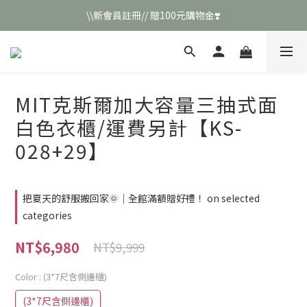
\\新會員註冊// 贈100元購物金❣️
\\新會員註冊// 贈100元購物金❣️
LINE好友招募\\ 回答數字 領取50元折扣碼 //
\\新會員註冊// 贈100元購物金❣️
MIT克斯爾加大容量三抽式面
白色衣櫃/運費另計【KS-
028+29】
把夏天的舒服搬回家🌞｜全館滿額贈好禮！ on selected
categories
NT$6,980
NT$9,999
Color
: (3*7尺含側邊櫃)
(3*7尺含側邊櫃)