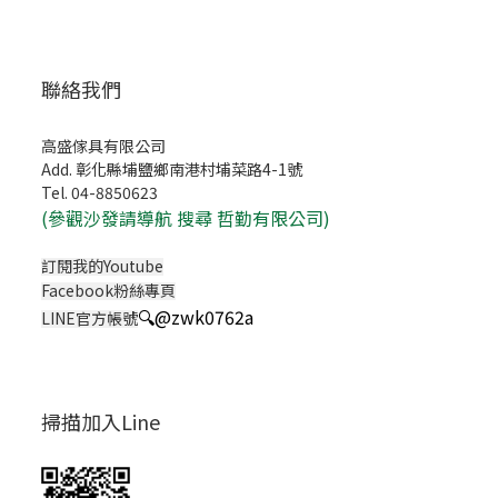
聯絡我們
高盛傢具有限公司
Add. 彰化縣埔鹽鄉南港村埔菜路4-1號
Tel. 04-8850623
(
參觀沙發請導航 搜尋 哲勤有限公司)
訂閱我的Youtube
Facebook粉絲專頁
🔍
@zwk0762a
LINE官方帳號
掃描加入Line