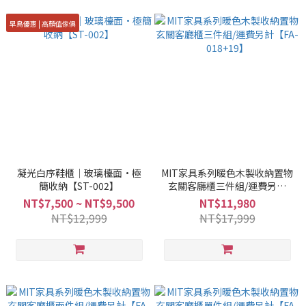
早鳥優惠 | 高顏值傢俱
凝光白序鞋櫃｜玻璃檯面·極
MIT家具系列暖色木製收納置物
簡收納【ST-002】
玄關客廳櫃三件組/運費另計
【FA-018+19】
NT$7,500 ~ NT$9,500
NT$11,980
NT$12,999
NT$17,999