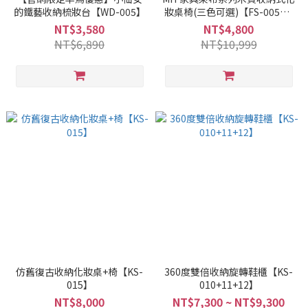
的鐵藝收納梳妝台【WD-005】
妝桌椅(三色可選)【FS-005】/
運費另計
NT$3,580
NT$4,800
NT$6,890
NT$10,999
仿舊復古收納化妝桌+椅【KS-
360度雙倍收納旋轉鞋櫃【KS-
015】
010+11+12】
NT$8,000
NT$7,300 ~ NT$9,300