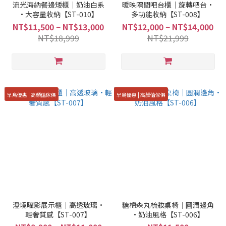
流光海納餐邊矮櫃｜奶油白系
暖映隔間吧台櫃｜旋轉吧台·
·大容量收納【ST-010】
多功能收納【ST-008】
NT$11,500 ~ NT$13,000
NT$12,000 ~ NT$14,000
NT$18,999
NT$21,999
早鳥優惠 | 高顏值傢俱
早鳥優惠 | 高顏值傢俱
澄境曜影展示櫃｜高透玻璃·
糖棉森丸梳妝桌椅｜圓潤邊角
輕奢質感【ST-007】
·奶油風格【ST-006】