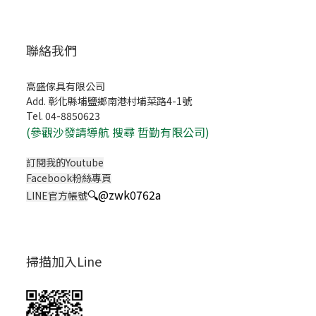
聯絡我們
高盛傢具有限公司
Add. 彰化縣埔鹽鄉南港村埔菜路4-1號
Tel. 04-8850623
(
參觀沙發請導航 搜尋 哲勤有限公司)
訂閱我的Youtube
Facebook粉絲專頁
🔍
@zwk0762a
LINE官方帳號
掃描加入Line