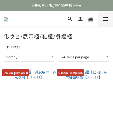
\\新會員註冊// 贈100元購物金❣️
\\新會員註冊// 贈100元購物金❣️
LINE好友招募\\ 回答數字 領取50元折扣碼 //
\\新會員註冊// 贈100元購物金❣️
化妝台/展示櫃/鞋櫃/餐邊櫃
Filter
Sort by
24 Items per page
早鳥優惠 | 高顏值傢俱
早鳥優惠 | 高顏值傢俱