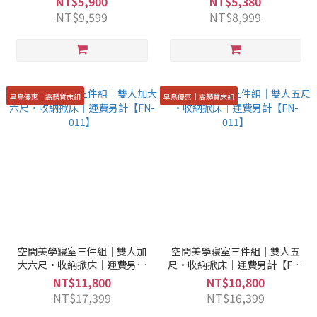
NT$5,900
NT$5,380
001+71+73】
001+71+73】
NT$9,599
NT$8,999
早鳥優惠｜高顏質床組
早鳥優惠｜高顏質床組
空間美學寢室三件組｜雙人加
空間美學寢室三件組｜雙人五
大六尺·收納掀床｜運費另計
尺·收納掀床｜運費另計【FN-
【FN-011】
011】
NT$11,800
NT$10,800
NT$17,399
NT$16,399