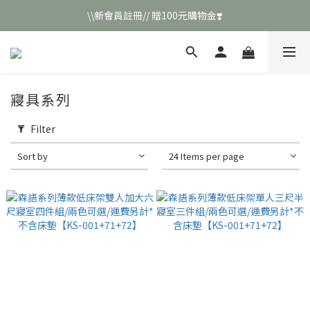
\\新會員註冊// 贈100元購物金❣️
\\新會員註冊// 贈100元購物金❣️
LINE好友招募\\ 回答數字 領取50元折扣碼 //
\\新會員註冊// 贈100元購物金❣️
寢具系列
Filter
Sort by
24 Items per page