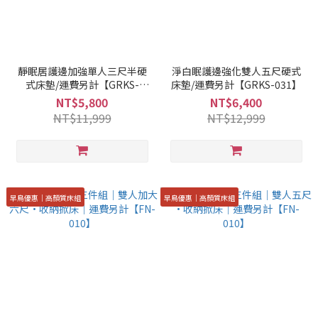
靜眠居護邊加強單人三尺半硬
淨白眠護邊強化雙人五尺硬式
式床墊/運費另計【GRKS-
床墊/運費另計【GRKS-031】
069】
NT$5,800
NT$6,400
NT$11,999
NT$12,999
早鳥優惠｜高顏質床組
早鳥優惠｜高顏質床組