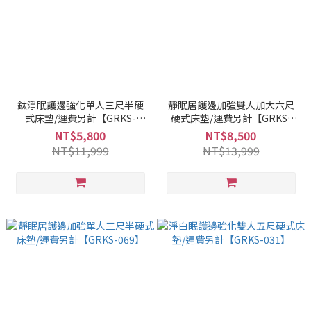
鈦淨眠護邊強化單人三尺半硬
靜眠居護邊加強雙人加大六尺
式床墊/運費另計【GRKS-
硬式床墊/運費另計【GRKS-
070】
069】
NT$5,800
NT$8,500
NT$11,999
NT$13,999