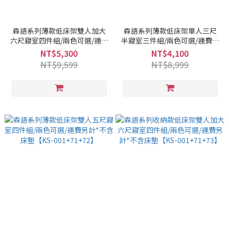
森語系列薄款低床架雙人加大
森語系列薄款低床架單人三尺
六尺寢室四件組/兩色可選/運費
半寢室三件組/兩色可選/運費另
另計*不含床墊【KS-
計*不含床墊【KS-
NT$5,300
NT$4,100
001+71+72】
001+71+72】
NT$9,599
NT$8,999