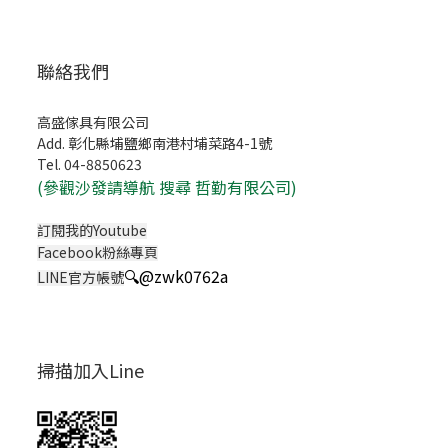
聯絡我們
高盛傢具有限公司
Add. 彰化縣埔鹽鄉南港村埔菜路4-1號
Tel. 04-8850623
(
參觀沙發請導航 搜尋 哲勤有限公司)
訂閱我的Youtube
Facebook粉絲專頁
🔍
@zwk0762a
LINE官方帳號
掃描加入Line