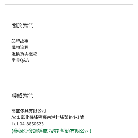
關於我們
品牌故事
購物流程
退換貨與退款
常見Q&A
聯絡我們
高盛傢具有限公司
Add. 彰化縣埔鹽鄉南港村埔菜路4-1號
Tel. 04-8850623
(
參觀沙發請導航 搜尋 哲勤有限公司)