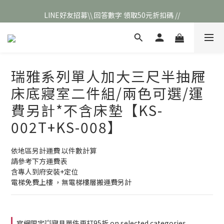
LINE好友招募\\ 回答數字 領取50元折扣碼 //
\\新會員註冊// 贈100元購物金❣️
\\新會員註冊// 贈100元購物金❣️
瑞雅系列單人加大三尺半抽屜
床底寢室二件組/兩色可選/運
費另計*不含床墊【KS-
002T+KS-008】
依地區另計運費 以件數計算
請參考下方運費表
含專人到府安裝+定位
電梯免費上樓 ，無電梯樓層搬運費另計
官網限定💥寢具單件再打95折 on selected categories