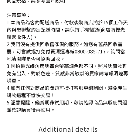
商品規格：請參考圖片說明
注意事項：
1.本商品為客約配送商品，付款後將商店將於15個工作天
內與您聯繫約定配送時間，請保持手機暢通(商店將優先
聯繫收件人)。
2.我們沒有提供回收舊傢俱的服務。如您有舊品回收需
要，可嘗試撥打免付費清運專線0800-085-717，詢問當
地清潔隊是否可協助回收。
3.因拍攝光線角度與每台螢幕調色都不同，照片與實物難
免有出入，對於色差、質感非常敏感的買家請考慮清楚再
購買。
4.如有任何對商品的問題可撥打客服專線詢問，避免產生
購物過程不愉快交易！
5.溫馨提醒，鑑賞期非試用期，敬請確認商品無瑕庛問題
並確認購買後再使用。
Additional details