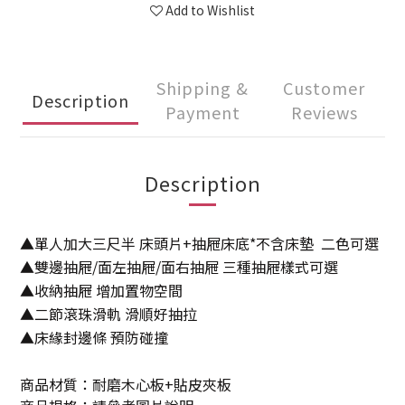
Add to Wishlist
Shipping &
Customer
Description
Payment
Reviews
Description
▲單人加大三尺半 床頭片+抽屜床底*不含床墊 二色可選
▲雙邊抽屜/面左抽屜/面右抽屜 三種抽屜樣式可選
▲收納抽屜 增加置物空間
▲
二節滾珠滑軌 滑順好抽拉
▲
床緣封邊條 預防碰撞
商品材質：耐磨木心板+貼皮夾板