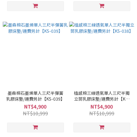
墨森棉石墨烯單人三尺半彈簧
植感棉三線透氣單人三尺半獨
乳膠床墊/運費另計【KS-039】
立筒乳膠床墊/運費另計【KS-
038】
NT$4,900
NT$4,900
NT$10,999
NT$10,999