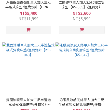
淨白眠護邊強化單人加大三尺
立體緹花單人加大3.5尺獨立筒
半硬式床墊/運費另計【GRKS-
床墊【KS-009】/運費另計
031】
NT$5,400
NT$2,600
NT$11,999
NT$5,999
雙面涼暖單人加大三尺半連結
沁眠風涼感天絲單人加大三尺
式硬式彈簧床墊/運費另計
半硬式獨立筒乳膠床墊/運費另
【KS-043】
計【KS-042】