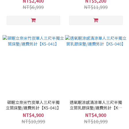
NT$2,400
NT$5,200
NT$6,999
NT$11,999
碳眠立奈米竹炭單人三尺半獨
透氧眠涼感清涼單人三尺半獨
立筒床墊/運費另計【KS-041】
立筒乳膠床墊/運費另計【KS-
040】
NT$4,900
NT$4,900
NT$10,999
NT$10,999