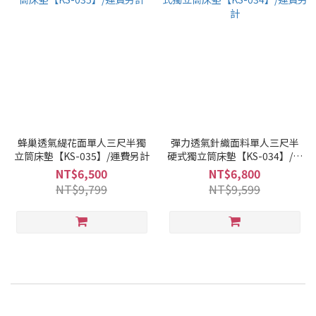
蜂巢透氣緹花面單人三尺半獨
彈力透氣針織面料單人三尺半
立筒床墊【KS-035】/運費另計
硬式獨立筒床墊【KS-034】/運
費另計
NT$6,500
NT$6,800
NT$9,799
NT$9,599