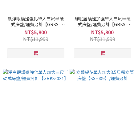
鈦淨眠護邊強化單人三尺半硬
靜眠居護邊加強單人三尺半硬
式床墊/運費另計【GRKS-
式床墊/運費另計【GRKS-
070】
069】
NT$5,800
NT$5,800
NT$11,999
NT$11,999